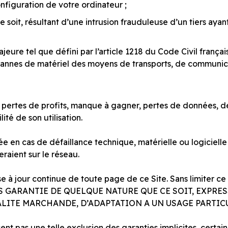
nfiguration de votre ordinateur ;
oit, résultant d’une intrusion frauduleuse d’un tiers ayan
re tel que défini par l’article 1218 du Code Civil français
 pannes de matériel des moyens de transports, de communic
ertes de profits, manque à gagner, pertes de données, de 
lité de son utilisation.
gée en cas de défaillance technique, matérielle ou logicie
eraient sur le réseau.
se à jour continue de toute page de ce Site. Sans limiter ce 
ANS GARANTIE DE QUELQUE NATURE QUE CE SOIT, EXPRE
UALITE MARCHANDE, D’ADAPTATION A UN USAGE PARTIC
isent pas une telle exclusion des garanties implicites, cert