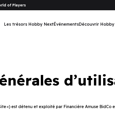
rld of Players
Les trésors Hobby Next
Événements
Découvrir Hobby
nérales d’utili
« Site ») est détenu et exploité par Financière Amuse BidCo