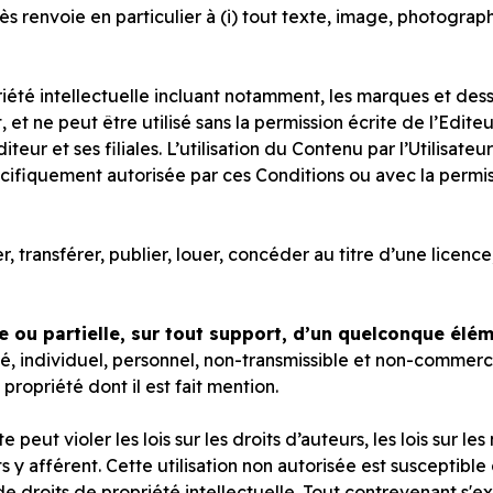
ès renvoie en particulier à (i) tout texte, image, photographi
iété intellectuelle incluant notamment, les marques et des
, et ne peut être utilisé sans la permission écrite de l’Edite
iteur et ses filiales. L’utilisation du Contenu par l’Utilisat
é spécifiquement autorisée par ces Conditions ou avec la perm
, transférer, publier, louer, concéder au titre d’une licence
 ou partielle, sur tout support, d’un quelconque éléme
vé, individuel, personnel, non-transmissible et non-commerc
 propriété dont il est fait mention.
peut violer les lois sur les droits d’auteurs, les lois sur le
s y afférent. Cette utilisation non autorisée est susceptible
de droits de propriété intellectuelle. Tout contrevenant s'ex