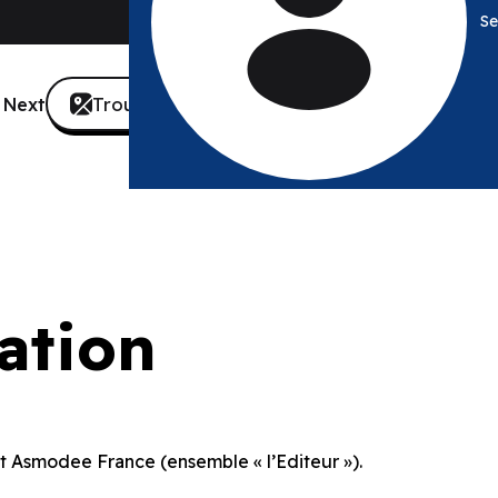
Se
Trouver une boutique
 Next
France
sation
 et Asmodee France (ensemble « l’Editeur »).