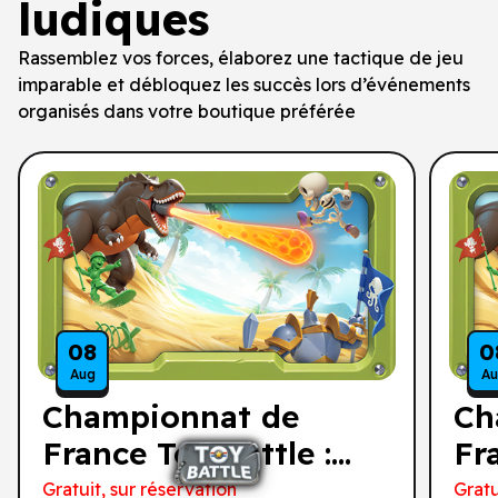
ludiques
Rassemblez vos forces, élaborez une tactique de jeu
imparable et débloquez les succès lors d’événements
organisés dans votre boutique préférée
08
0
Aug
A
Championnat de
Ch
France Toy Battle :
Fr
tournoi de
to
Gratuit, sur réservation
Gratu