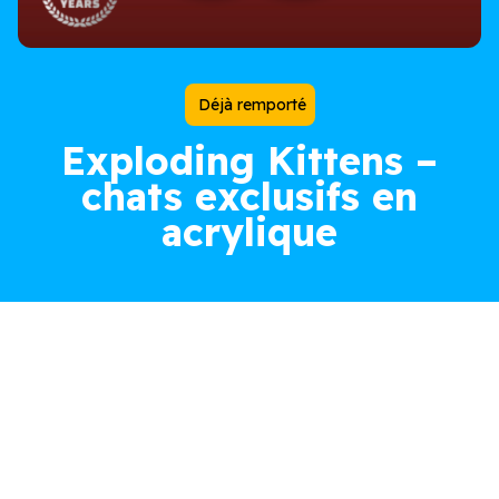
Déjà remporté
Exploding Kittens –
chats exclusifs en
acrylique