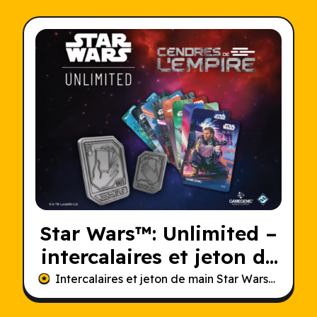
Star Wars
™: Unlimited –
intercalaires et jeton de
main
Intercalaires et jeton de main
Star Wars
™: Unlim