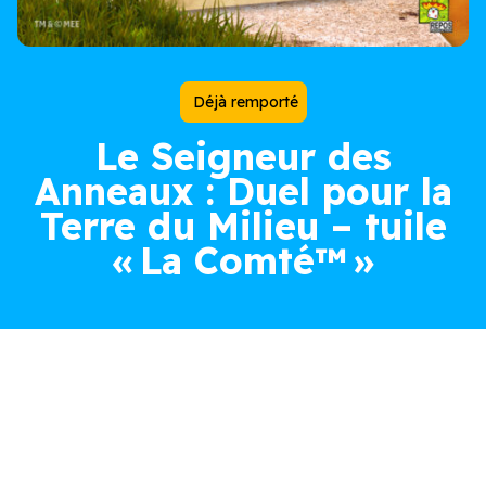
Déjà remporté
Le Seigneur des
Anneaux : Duel pour la
Terre du Milieu – tuile
« La Comté™ »