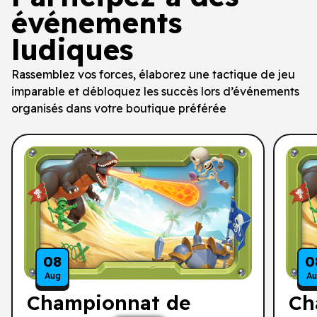
événements
ludiques
Rassemblez vos forces, élaborez une tactique de jeu
imparable et débloquez les succès lors d’événements
organisés dans votre boutique préférée
08
0
Aug
A
Championnat de
Ch