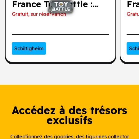
France Toy Battle :
Fr
tournoi de
to
Gratuit, sur réservation
Gratu
qualification - Totem
qu
Schiltigheim
Schi
Accédez à des trésors
exclusifs
Collectionnez des goodies, des figurines collector