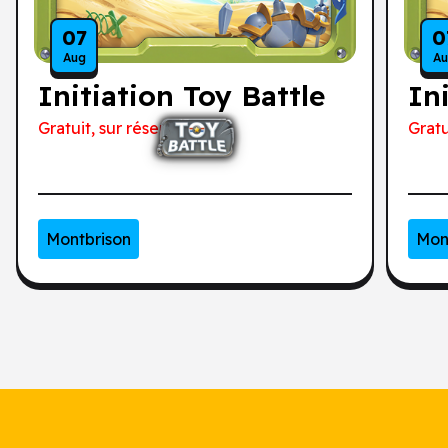
07
0
Aug
A
Initiation Toy Battle
In
Gratuit, sur réservation
Gratu
Montbrison
Mon